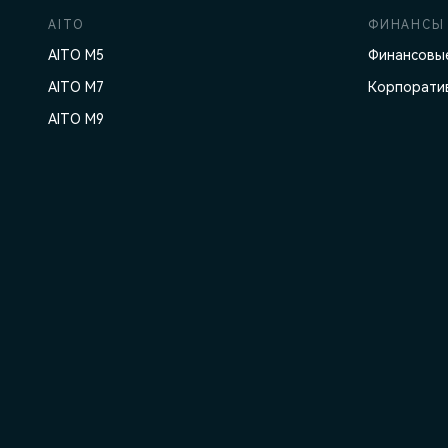
AITO
ФИНАНСЫ 
AITO M5
Финансовые
AITO M7
Корпорати
AITO M9