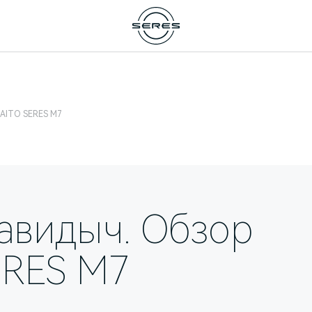
 AITO SERES M7
авидыч. Обзор
ERES M7