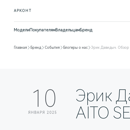
АРКОНТ
Модели
Покупателям
Владельцам
Бренд
Главная
Бренд
События
Блогеры о нас
Эрик Давидыч. Обзор
10
Эрик Д
AITO S
ЯНВАРЯ 2025