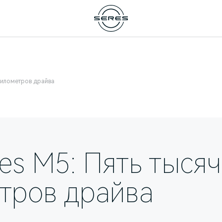
 километров драйва
res М5: Пять тысяч
тров драйва