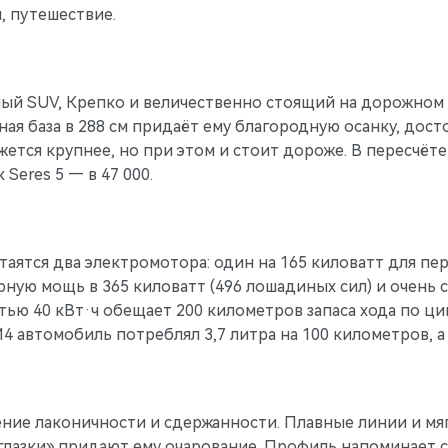
, путешествие.
рный SUV, Крепко и величественно стоящий на дорожном 
сная база в 288 см придаёт ему благородную осанку, дос
кажется крупнее, но при этом и стоит дороже. В пересч
 Seres 5 — в 47 000.
таятся два электромотора: один на 165 киловатт для пе
рную мощь в 365 киловатт (496 лошадиных сил) и очень
ью 40 кВт·ч обещает 200 километров запаса хода по цик
4 автомобиль потреблял 3,7 литра на 100 километров, а 
ение лаконичности и сдержанности. Плавные линии и м
глазки» придают ему очарование. Профиль напоминает си