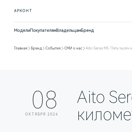
АРКОНТ
Модели
Покупателям
Владельцам
Бренд
Главная
Бренд
События
СМИ о нас
Aito Seres М5: Пять тысяч
08
Aito Se
киломе
ОКТЯБРЯ 2024