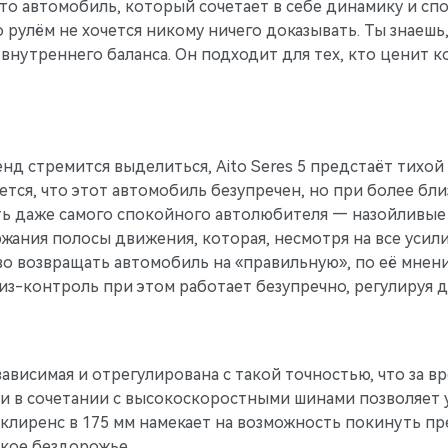
о автомобиль, который сочетает в себе динамику и спо
о рулём не хочется никому ничего доказывать. Ты знаешь,
 внутреннего баланса. Он подходит для тех, кто ценит к
нд стремится выделиться, Aito Seres 5 предстаёт тихой
жется, что этот автомобиль безупречен, но при более б
ть даже самого спокойного автолюбителя — назойливые
жания полосы движения, которая, несмотря на все усил
о возвращать автомобиль на «правильную», по её мнени
из-контроль при этом работает безупречно, регулируя 
ависимая и отрегулирована с такой точностью, что за в
си в сочетании с высокоскоростными шинами позволяет 
 клиренс в 175 мм намекает на возможность покинуть п
окое бездорожье.