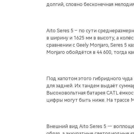
долгий, словно бесконечная мелодия
Aito Seres 5 – по сути среднеразме
в ширину и 1625 мм в высоту, а колё
сравнении с Geely Monjaro, Seres 5 
Monjaro обойдётся в 44 600, тогда как
Под капотом этого гибридного чуда 
для задней. Их тандем выдаёт сумма
Высоковольтная батарея CATL ёмкост
цифры могут быть ниже. На трассе М
Внешний вид Aito Seres 5 — воплощ
образ, а аккуратные светодиодные «