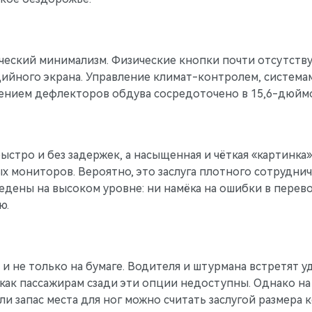
ический минимализм. Физические кнопки почти отсутств
ийного экрана. Управление климат-контролем, система
ением дефлекторов обдува сосредоточено в 15,6-дюйм
стро и без задержек, а насыщенная и чёткая «картинка» 
мониторов. Вероятно, это заслуга плотного сотрудничес
дены на высоком уровне: ни намёка на ошибки в перево
ю.
 и не только на бумаге. Водителя и штурмана встретят 
 как пассажирам сзади эти опции недоступны. Однако на
ли запас места для ног можно считать заслугой размера