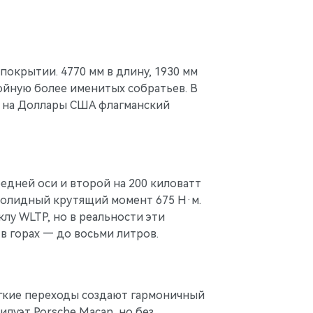
покрытии. 4770 мм в длину, 1930 мм
тойную более именитых собратьев. В
ёте на Доллары США флагманский
редней оси и второй на 200 киловатт
 солидный крутящий момент 675 Н·м.
лу WLTP, но в реальности эти
в горах — до восьми литров.
ягкие переходы создают гармоничный
луэт Porsche Macan, но без