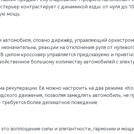
терьер контрастирует с динамикой езды: от нуля до 100
ую мощь.
автомобиля, словно дирижёр, управляющий оркестром. 
незначительна, реакции на отклонения руля от нулевог
В целом кроссовер управляется предсказуемо и приятно
свойственное большому количеству автомобилей с элект
ма рекуперации. Её можно настроить на два режима: «
ского движения, позволяя замедлять автомобиль, не пр
де требуется более деликатное поведение.
, это воплощение силы и элегантности, гармонии и мощ