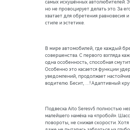
самых искушённых автолюбителей. Эт
но не провоцирует делать это. За ег
хватает для обретения равновесия и
стиле и эстетике.
В мире автомобилей, где каждый бре
совершенства. С первого взгляда ка
одна особенность, способная смути
Особенно это касается функции удер
уведомлений, продолжает настойчив
водителю. Бесит, …! Адаптивный кру
Подвеска Aito Seresv5 полностью нез
малейшего намёка на «пробой». Шас
повороты, не снижая скорости. Хотя
даже не пытались забраться на глуб