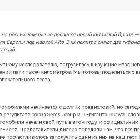
, на российском рынке появился новый китайский бренд — A
 Европы под маркой Aito. В их палитре сияют два гибрида
тлений.
пытному исследователю, погрузилась в изучение младшег
нии пяти тысяч километров. Мы готовы поделиться с ва
влекательного теста.
томобилями начинается с долгих предисловий, но сего
 в результате союза Seres Group и IT-гиганта Huawei, сл
втомобили начали свой путь в этом году, и официальным
-Benz. Представители дилера поведали нам, что вся пе
же посчастливилось заполучить один из них на наш тест. 