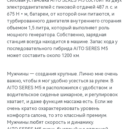
Силовая установка AITO SERES M5 состоит из двух
электродвигателей с пиковой отдачей 487 л. с. и
675 Н•м, батареи, от которой они питаются, и
AITO
турбированного двигателя внутреннего сгорания
объемом 1,5 литра, который выполняет роль
мощного генератора. Собственно, зарядная
станция всегда находится в машине. Запас хода у
последовательного гибрида AITO SERES M5
может составить около 1200 км.
Мужчины — создания крупные. Лично мне очень
важно, чтобы я мог удобно усесться за рулем. В
AITO SERES M5 я расположился с удобством: и
водительское сиденье шикарное, и регулировок
хватает, и даже функция массажа есть. Если же
очень кратко охарактеризовать уровень
M5
Стильный спортивный кроссовер
комфорта салона, то это классный премиум.
Мужчины любят скорость и динамику.