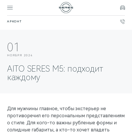
АРКОНТ
Покупателям
Владельцам
Модели
Бренд
01
SERES
ВЫБОР И ПОКУПКА
СЕРВИС
О БРЕНДЕ
НОЯБРЯ 2024
Спецпредложения
Официальный сервис
AITO SERES
AITO SERES M5: подходит
Записаться на тест-драйв
Техническое обслуживание
О дилерском центре
каждому
Запасные части
Контакты
ФИНАНСЫ И УСЛУГИ
Записаться на сервис
Реквизиты
Финансовые услуги
Для мужчины главное, чтобы экстерьер не
Корпоративным клиентам
ПОДДЕРЖКА
СОБЫТИЯ
противоречил его персональным представлениям
Помощь на дороге
Новости дилерского центра
о стиле. Для кого-то важны рубленые формы и
солидные габариты, а кто-то хочет владеть