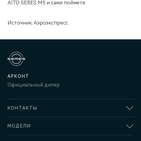
AITO SERES M5 и сами поймете.
Источник: Аэроэкспресс
M9
Флагманский интеллектуальный кроссовер
Скоро в продаже
АРКОНТ
Официальный дилер
КОНТАКТЫ
АДРЕС
МОДЕЛИ
Волгоград, проспект имени В.И. Ленина, 113Д
SERES