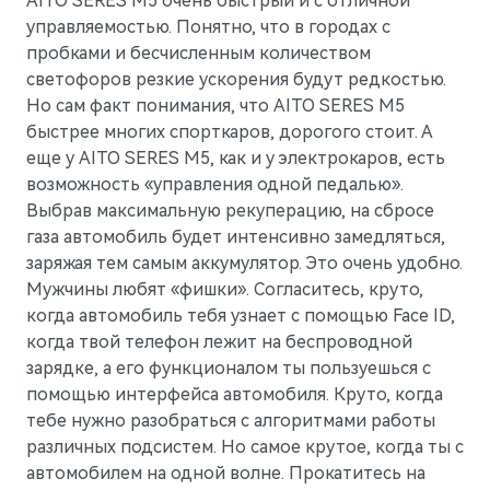
AITO SERES M5 очень быстрый и с отличной
управляемостью. Понятно, что в городах с
пробками и бесчисленным количеством
светофоров резкие ускорения будут редкостью.
Но сам факт понимания, что AITO SERES M5
быстрее многих спорткаров, дорогого стоит. А
еще у AITO SERES M5, как и у электрокаров, есть
возможность «управления одной педалью».
Выбрав максимальную рекуперацию, на сбросе
газа автомобиль будет интенсивно замедляться,
заряжая тем самым аккумулятор. Это очень удобно.
Мужчины любят «фишки». Согласитесь, круто,
M7
когда автомобиль тебя узнает с помощью Face ID,
Представительский кроссовер
когда твой телефон лежит на беспроводной
зарядке, а его функционалом ты пользуешься с
помощью интерфейса автомобиля. Круто, когда
тебе нужно разобраться с алгоритмами работы
различных подсистем. Но самое крутое, когда ты с
автомобилем на одной волне. Прокатитесь на