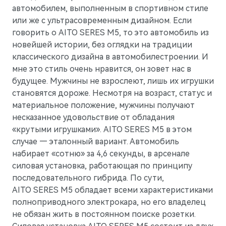
Гарантия
Новости компании
автомобилем, выполненным в спортивном стиле
M5
Стильный спортивный кроссовер
или же с ультрасовременным дизайном. Если
Руководства по эксплуатации
СМИ о нас
от 5 800 000 ₽
говорить о AITO SERES M5, то это автомобиль из
Блогеры о нас
новейшей истории, без оглядки на традиции
АКСЕССУАРЫ
классического дизайна в автомобилестроении. И
Коллекция
ПАРТНЕРЫ
мне это стиль очень нравится, он зовет нас в
будущее. Мужчины не взрослеют, лишь их игрушки
Технические аксессуары
МТС
становятся дороже. Несмотря на возраст, статус и
Колеса в сборе
PlayAuto
материальное положение, мужчины получают
несказанное удовольствие от обладания
Телематические системы
«крутыми игрушками». AITO SERES M5 в этом
случае — эталонный вариант. Автомобиль
Системы зарядки
набирает «сотню» за 4,6 секунды, в арсенале
силовая установка, работающая по принципу
последовательного гибрида. По сути,
AITO SERES M5 обладает всеми характеристиками
M7
Представительский кроссовер
полноприводного электрокара, но его владелец
от 6 090 000 ₽
не обязан жить в постоянном поиске розетки.