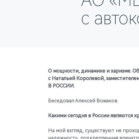
АО «МБ
с авто
О мощности, динамике и харизме. О
с Натальей Королевой, заместителе
В РОССИИ.
Беседовал Алексей Вожаков.
Какими сегодня в России являются к
На мой взгляд, существуют не прох
надежность, подкрепленная впечатл