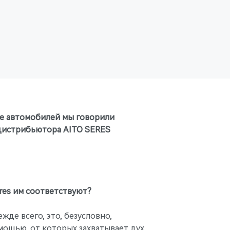
ре автомобилей мы говорили
 дистрибьютора AITO SERES
res им соответствуют?
де всего, это, безусловно,
ощью, от которых захватывает дух.