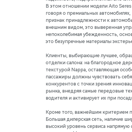
В этом отношении модели Aito Seres я
говоря о премиальных автомобилях,
признак принадлежности к автомоби
внешним видом, это выверенная упра
непоколебимая убежденность, основ
это безупречные материалы экстерье
Клиенты, выбирающие лучшее, обращ
отделки салона: на благородное дере
текстурой Nappa, оставляющая особ
пассажиры должны чувствовать себя 
конкурентов с точки зрения иннова
рынка, внедряя самые передовые тех
водителя и активирует их при посад
Кроме того, важнейшим критерием п
Большая дилерская сеть, наличие ш
высокий уровень сервиса напрямую 