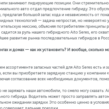
били занимают лидирующие позиции. Они стремительно 
миального авто отдал предпочтение гибриду. Это обусл
 предлагая большой запас хода и независимость от пок
бридных технологий — задача непростая, но невероятно
етительскую миссию, объясняя потребителям принципы р
адится за руль нашего гибридного Aito Seres, его охв
йшее развитие рынка последовательных гибридов в Росс
ингах и домах — как их установить? И вообще, сколько 
ем ассортименте запасных частей для Aito Seres есть и 
о, если вы приобретаете зарядную станцию у компании 
лючая согласование всех необходимых документов, помо
 не заряжать наши автомобили, то смело могу сказать: A
ного гибрида. Водитель может просто заправлять автом
льном ожидании зарядки. Это особенно ценно в услови
то совершает дальние поездки.