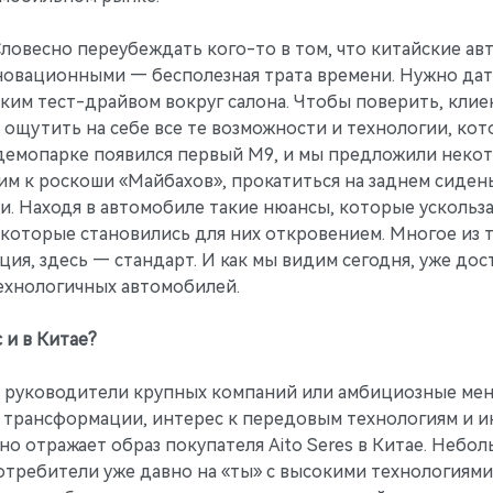
Словесно переубеждать кого-то в том, что китайские а
овационными — бесполезная трата времени. Нужно дат
ким тест-драйвом вокруг салона. Чтобы поверить, клиен
 ощутить на себе все те возможности и технологии, к
в демопарке появился первый М9, и мы предложили неко
м к роскоши «Майбахов», прокатиться на заднем сидень
и. Находя в автомобиле такие нюансы, которые ускольза
которые становились для них откровением. Многое из т
ция, здесь — стандарт. И как мы видим сегодня, уже до
технологичных автомобилей.
 и в Китае?
а, руководители крупных компаний или амбициозные ме
 трансформации, интерес к передовым технологиям и и
о отражает образ покупателя Aito Seres в Китае. Небол
отребители уже давно на «ты» с высокими технологиями