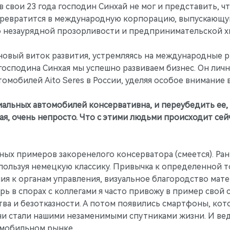
в свои 23 года господин Синхай не мог и представить, 
превратится в международную корпорацию, выпускающу
 незаурядной прозорливости и предпринимательской хв
новый виток развития, устремляясь на международные р
осподина Синхая мы успешно развиваем бизнес. Он личн
омобилей Aito Seres в России, уделяя особое внимание
альных автомобилей консервативна, и переубедить ее, а
ая, очень непросто. Что с этими людьми происходит сей
ьных примеров закоренелого консерватора (смеется). Ран
спользуя немецкую классику. Привычка к определенной т
я к органам управления, визуальное благородство мате
рь в спорах с коллегами я часто привожу в пример свой
а и безотказности. А потом появились смартфоны, кот
ни стали нашими незаменимыми спутниками жизни. И вед
омобильном рынке.