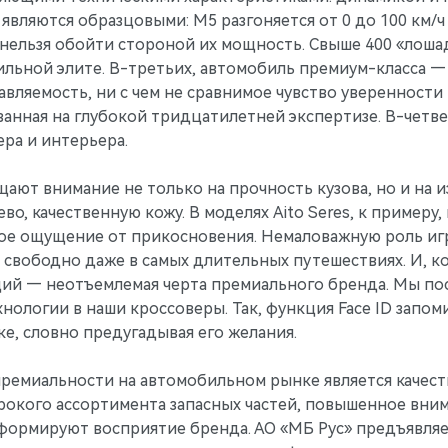
вляются образцовыми: М5 разгоняется от 0 до 100 км/ч за 
 нельзя обойти стороной их мощность. Свыше 400 «лош
льной элите. В-третьих, автомобиль премиум-класса —
вляемость, ни с чем не сравнимое чувство уверенности 
анная на глубокой тридцатилетней экспертизе. В-четв
ра и интерьера.
ают внимание не только на прочность кузова, но и на 
во, качественную кожу. В моделях Aito Seres, к примеру,
ое ощущение от прикосновения. Немаловажную роль игр
свободно даже в самых длительных путешествиях. И, ко
ций — неотъемлемая черта премиального бренда. Мы по
нологии в наши кроссоверы. Так, функция Face ID зап
ке, словно предугадывая его желания.
ремиальности на автомобильном рынке является качес
ирокого ассортимента запасных частей, повышенное вни
формируют восприятие бренда. АО «МБ Рус» предъявляе