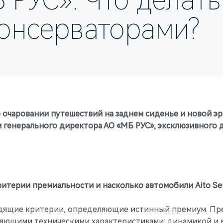
 РУС». Что делать
консерваторами?
б очаровании путешествий на заднем сиденье и новой э
м генерального директора АО «МБ РУС», эксклюзивного
ритерии премиальности и насколько автомобили Aito Se
одящие критерии, определяющие истинный премиум. Преж
яющими техническими характеристиками: динамикой и м