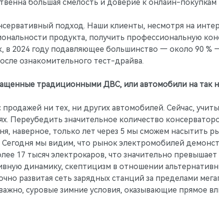
твенна большая смелость и доверие к онлайн-покупкам
нсервативный подход. Наши клиенты, несмотря на инте
иональности продукта, получить профессиональную кон
ак, в 2024 году подавляющее большинство — около 90 %
после ознакомительного тест-драйва.
нащенные традиционными ДВС, или автомобили на так н
 продажей ни тех, ни других автомобилей. Сейчас, учит
ях. Переубедить значительное количество консерваторо
одня, наверное, только лет через 5 мы сможем насытить 
. Сегодня мы видим, что рынок электромобилей демонст
олее 17 тысяч электрокаров, что значительно превышает 
тивную динамику, скептицизм в отношении альтернативн
чно развитая сеть зарядных станций за пределами мега
 важно, суровые зимние условия, оказывающие прямое в