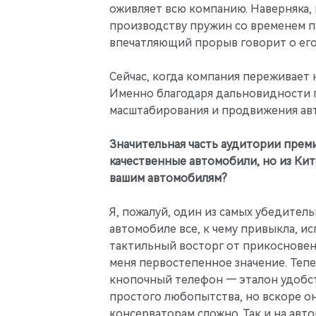
оживляет всю компанию. Наверняка, 
производству пружин со временем 
впечатляющий прорыв говорит о его
Сейчас, когда компания переживает 
Именно благодаря дальновидности г
масштабирования и продвижения авт
Значительная часть аудитории преми
качественные автомобили, но из Кит
вашим автомобилям?
Я, пожалуй, один из самых убедител
автомобиле все, к чему привыкла, и
тактильный восторг от прикосновени
меня первостепенное значение. Тепе
кнопочный телефон — эталон удобств
простого любопытства, но вскоре о
консерваторам сложно. Так и на авт