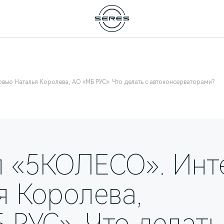
ью Наталья Королева, АО «МБ РУС». Что делать с автоконсерваторами?
 «5КОЛЕСО». Инт
я Королева,