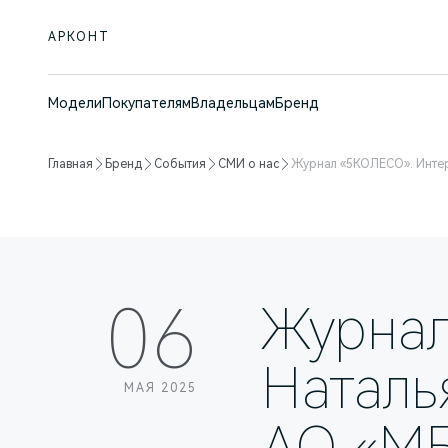
АРКОНТ
Модели
Покупателям
Владельцам
Бренд
Главная
Бренд
События
СМИ о нас
Журнал «5КОЛЕСО». Интерв
06
Журнал
Наталь
МАЯ 2025