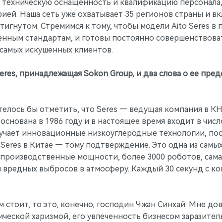
 техническую оснащенность и квалификацию персонала, 
ей. Наша сеть уже охватывает 35 регионов страны и вк
тигнутом. Стремимся к тому, чтобы модели Aito Seres в
нным стандартам, и готовы постоянно совершенствоват
 самых искушенных клиентов.
eres, принадлежащая Sokon Group, и два слова о ее пре
отелось бы отметить, что Seres — ведущая компания в К
основана в 1986 году и в настоящее время входит в чис
зучает инновационные низкоуглеродные технологии, п
 Seres в Китае — тому подтверждение. Это одна из сам
производственные мощности, более 3000 роботов, сама
 вредных выбросов в атмосферу. Каждый 30 секунд с ко
им стоит, то это, конечно, господин Чжан Синхай. Мне до
ической харизмой, его увлеченность бизнесом заразител