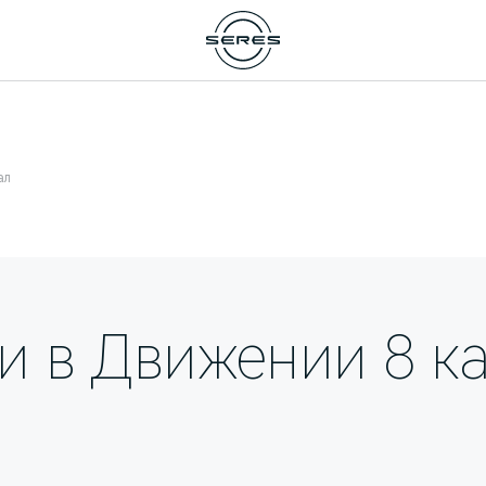
ал
и в Движении 8 к