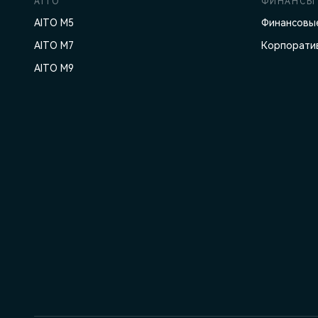
AITO
ФИНАНСЫ 
AITO M5
Финансовые
AITO M7
Корпорати
AITO M9