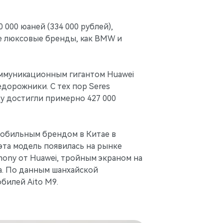
 000 юаней (334 000 рублей),
е люксовые бренды, как BMW и
коммуникационным гигантом Huawei
едорожники. С тех пор Seres
у достигли примерно 427 000
мобильным брендом в Китае в
 эта модель появилась на рынке
mony от Huawei, тройным экраном на
а. По данным шанхайской
билей Aito M9.