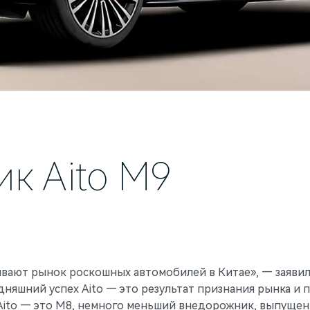
к Aito M9
ивают рынок роскошных автомобилей в Китае», — заявил
одняшний успех Aito — это результат признания рынка 
ito — это M8, немного меньший внедорожник, выпущенны