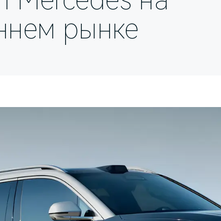
л Mercedes на
ннем рынке