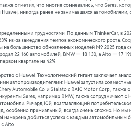
также отметил, что многие сомневались, что Seres, кото
 Huawei, никогда ранее не занимавшаяся автомобилями,
определенными трудностями. По данным ThinkerCar, в 2
23% из-за замедления темпов экономического роста. Сох
 на большинство обновленных моделей M9 2025 года сни
родал 22 160 автомобилей, BMW — 18 130, а Aito — 17 190
первом квартале на 42%.
рство с Huawei. Технологический гигант заключает ана
ими автопроизводителями: Huawei запустила совместны
Chery Automobile Co. и Stelato с BAIC Motor Corp., так
онкуренты Seres, например BMW, также сотрудничают с 
втомобили. Ричард Юй, возглавляющий потребительское
д, особенно премиальный, всегда очень сложно. Но мы 
wei намерена добиться успеха с каждым автомобильным 
с Aito.