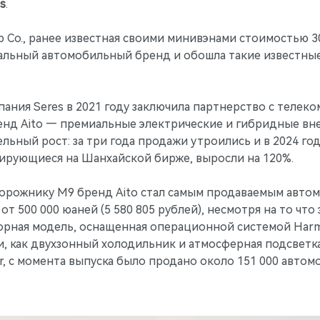
s
.
p Co., ранее известная своими минивэнами стоимостью 30
иальный автомобильный бренд и обошла такие известны
пания Seres в 2021 году заключила партнерство с теле
бренд Aito — премиальные электрические и гибридные вн
ный рост: за три года продажи утроились и в 2024 год
тирующиеся на Шанхайской бирже, выросли на 120%.
орожнику M9 бренд Aito стал самым продаваемым авто
 500 000 юаней (5 580 805 рублей), несмотря на то что
сторная модель, оснащенная операционной системой Har
, как двухзонный холодильник и атмосферная подсветк
, с момента выпуска было продано около 151 000 автомо