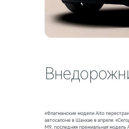
Внедорожни
«Флагманские модели Aito перестра
автосалоне в Шанхае в апреле. «Сег
M9, последняя премиальная модель A