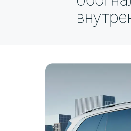
обогна
внутре