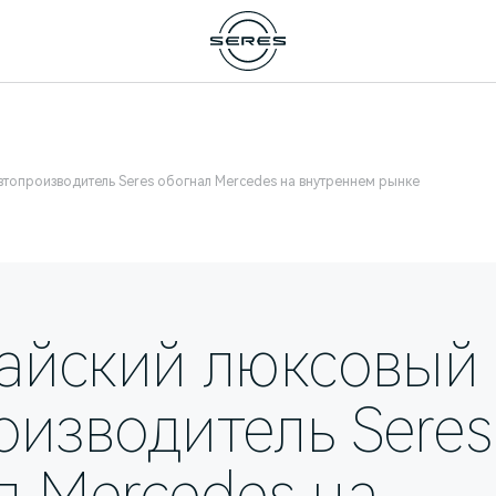
втопроизводитель Seres обогнал Mercedes на внутреннем рынке
тайский люксовый
оизводитель Seres