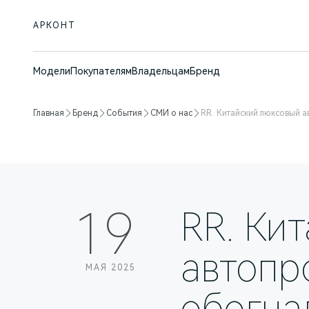
АРКОНТ
Модели
Покупателям
Владельцам
Бренд
Главная
Бренд
События
СМИ о нас
RR. Китайский люксовый а
19
RR. Ки
автопр
МАЯ 2025