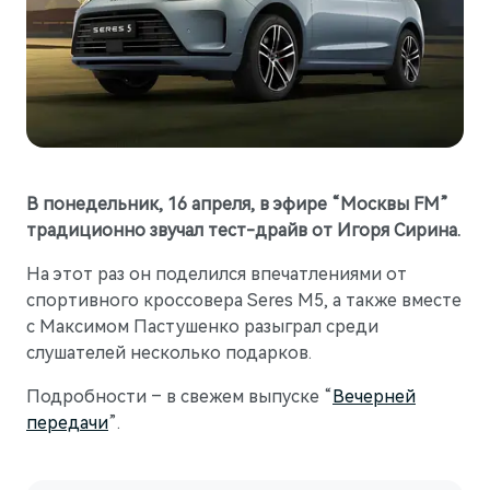
Гарантия
Новости компании
M5
Стильный спортивный кроссовер
Руководства по эксплуатации
СМИ о нас
от 5 800 000 ₽
Блогеры о нас
АКСЕССУАРЫ
Коллекция
ПАРТНЕРЫ
Технические аксессуары
МТС
В понедельник, 16 апреля, в эфире “Москвы FM”
Колеса в сборе
PlayAuto
традиционно звучал тест-драйв от Игоря Сирина.
Телематические системы
На этот раз он поделился впечатлениями от
спортивного кроссовера Seres M5, а также вместе
Системы зарядки
с Максимом Пастушенко разыграл среди
слушателей несколько подарков.
Подробности – в свежем выпуске “
Вечерней
передачи
”.
M7
Представительский кроссовер
от 6 090 000 ₽