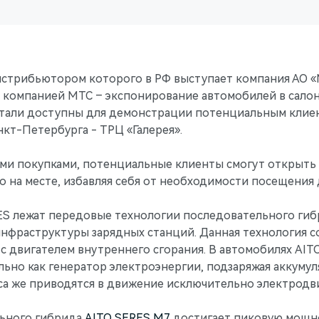
стрибьютором которого в РФ выступает компания АО «
 с компанией МТС – экспонирование автомобилей в сало
стали доступны для демонстрации потенциальным клие
нкт-Петербурга - ТРЦ «Галерея».
ыми покупками, потенциальные клиенты смогут открыть 
на месте, избавляя себя от необходимости посещения 
ES лежат передовые технологии последовательного гиб
нфраструктуры зарядных станций. Данная технология со
с двигателем внутреннего сгорания. В автомобилях AIT
ьно как генератор электроэнергии, подзаряжая аккумул
еса же приводятся в движение исключительно электродв
льного гибрида
AITO SERES M7
достигает пиковую мощнос