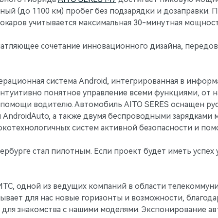
ый (до 1100 км) пробег без подзарядки и дозаправки. 
лектрокаров учитывается максимальная 30-минутная мощнос
чатляющее сочетание инновационного дизайна, передов
ерационная система Android, интегрированная в инфор
интуитивно понятное управление всеми функциями, от 
м помощи водителю. Автомобиль AITO SERES оснащен 
и AndroidAuto, а также двумя беспроводными зарядками 
сокотехнологичных систем активной безопасности и по
рбурге стал пилотным. Если проект будет иметь успех 
МТС, одной из ведущих компаний в области телекоммун
рывает для нас новые горизонты и возможности, благо
для знакомства с нашими моделями. Экспонирование авт