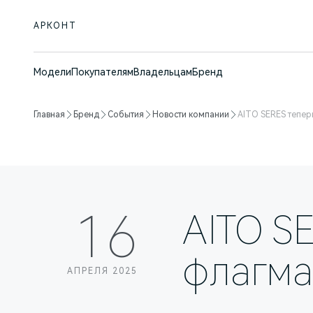
АРКОНТ
Модели
Покупателям
Владельцам
Бренд
Главная
Бренд
События
Новости компании
AITO SERES тепер
16
AITO S
флагма
АПРЕЛЯ 2025