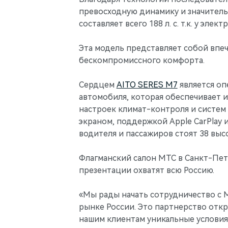
превосходную динамику и значительн
составляет всего 188 л. с. т.к. у э
Эта модель представляет собой впе
бескомпромиссного комфорта.
Сердцем
AITO SERES M7
является оп
автомобиля, которая обеспечивает 
настроек климат-контроля и систе
экраном, поддержкой Apple CarPlay 
водителя и пассажиров стоят 38 вы
Флагманский салон МТС в Санкт-Пете
презентации охватят всю Россию.
«Мы рады начать сотрудничество с 
рынке России. Это партнерство отк
нашим клиентам уникальные условия 