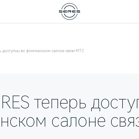
ь доступны во флагманском салоне связи МТС
ERES теперь досту
нском салоне свя