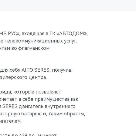
МБ РУС», входящая в ГК «АВТОДОМ»,
не телекоммуникационных услуг.
нтам во флагманском
для себя AITO SERES, получив
дилерского центра.
рида, которые позволяют
четает в себе преимущества как
O SERES двигатель внутреннего
яторную батарею и, таким образом,
игателем.
ть до 439 л.с., и имеет