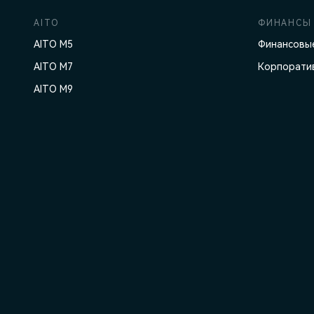
AITO
ФИНАНСЫ 
AITO M5
Финансовые
AITO M7
Корпорати
AITO M9