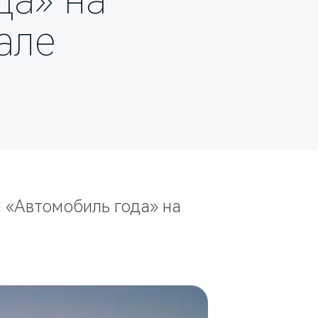
да» на
але
 «Автомобиль года» на