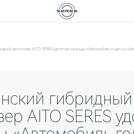
идный кроссовер AITO SERES удостоен награды «Автомобиль года» на «А
нский гибридный
вер AITO SERES уд