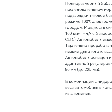
Полноразмерный (габар
последовательно-гибрид
подзарядки тяговой бат
режиме 100% электромо
городом. Мощность сило
100 км/ч – 4,9 с. Запа
CLTC). Автомобиль име
Тщательно проработан
низкий для этого класс
Автомобиль оснащен ин
адаптивной регулировк
80 мм (до 225 мм).
В комбинации с лидаро
веса автомобиля в кон
из алюминия.