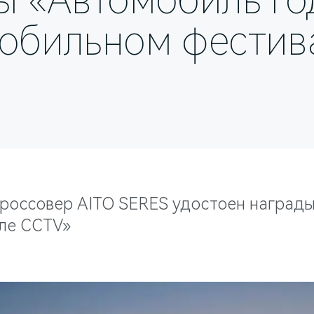
ы «Автомобиль го
обильном фестив
россовер AITO SERES удостоен награды
ле CCTV»