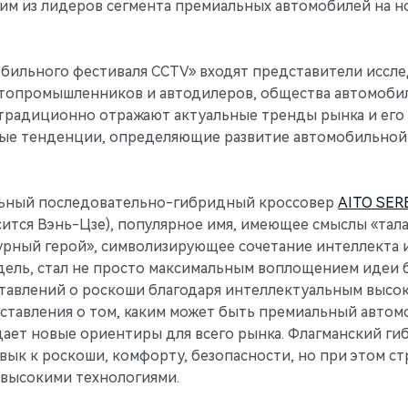
им из лидеров сегмента премиальных автомобилей на н
бильного фестиваля CCTV» входят представители иссл
втопромышленников и автодилеров, общества автомоби
радиционно отражают актуальные тренды рынка и его 
ые тенденции, определяющие развитие автомобильной 
ьный последовательно-гибридный кроссовер
AITO SER
осится Вэнь-Цзе), популярное имя, имеющее смыслы «тал
урный герой», символизирующее сочетание интеллекта 
одель, стал не просто максимальным воплощением идеи 
тавлений о роскоши благодаря интеллектуальным высок
тавления о том, каким может быть премиальный автом
адает новые ориентиры для всего рынка. Флагманский г
вык к роскоши, комфорту, безопасности, но при этом с
высокими технологиями.