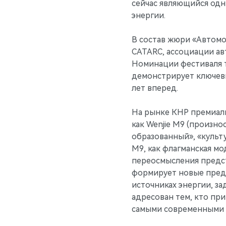
сейчас являющийся одн
энергии.
В состав жюри «Автомо
CATARC, ассоциации а
Номинации фестиваля т
демонстрирует ключев
лет вперед.
На рынке КНР премиал
как Wenjie М9 (произн
образованный», «культ
М9, как флагманская м
переосмысления предс
формирует новые предс
источниках энергии, з
адресован тем, кто при
самыми современными 