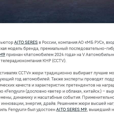
бьютор
AITO SERES
в России, компания АО «МБ РУС», вх
нская модель бренда, премиальный последовательно-ги
 М9
признан «Автомобилем 2024 года» на V Автомобильн
 телерадиокомпания КНР (CCTV).
стивалях CCTV» жюри традиционно выбирает лучшие м
вующий год автомобилей. Также эксперты проводят под
ческих качеств и характеристик претендентов на наград
 «Fengyun» (дословно «ветер и облака», китайск.) – вы
мены, динамику и масштабные события. Применительно
ак инновации, энергия, драйв. Решением жюри высшей н
иль Fengyun» был удостоен
AITO SERES М9
, вышедший н