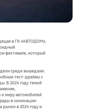
одящая в ГК «АВТОДОМ»,
бридный
ом фестивале, который
одели среди вышедших
робные тест-драйвы с
ы. В 2024 году темой
ражение,
 к миру автомобилей
аграды в номинации
а рынок в 2024 году и