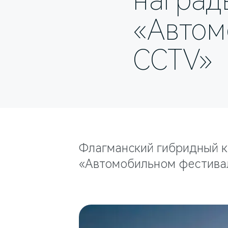
наград
«Автом
CCTV»
Флагманский гибридный к
«Автомобильном фестива