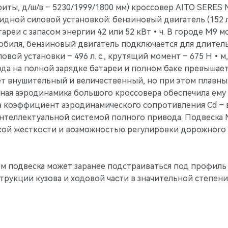
иты, д/ш/в – 5230/1999/1800 мм) кроссовер AITO SERES
ной силовой установкой: бензиновый двигатель (152 л. 
ареи с запасом энергии 42 или 52 кВт•ч. В городе М9 м
биля, бензиновый двигатель подключается для длитель
вой установки – 496 л. с., крутящий момент – 675 Н•м
с хода на полной зарядке батареи и полном баке превышае
ет внушительный и величественный, но при этом плавны
ная аэродинамика большого кроссовера обеспечила ем
а коэффициент аэродинамического сопротивления Cd – в
теллектуальной системой полного привода. Подвеска М
ой жесткости и возможностью регулировки дорожного 
м подвеска может заранее подстраиваться под профиль
струкции кузова и ходовой части в значительной степен