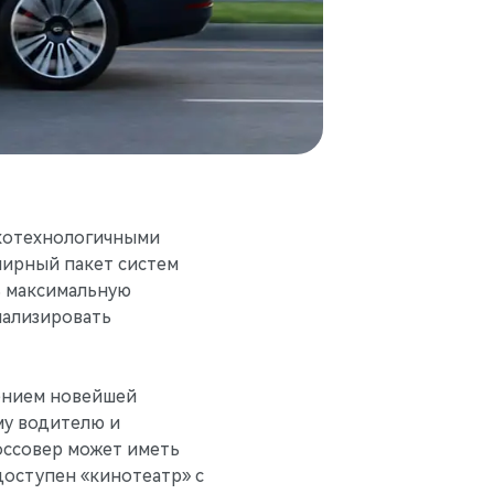
котехнологичными
ширный пакет систем
ь максимальную
нализировать
ением новейшей
му водителю и
оссовер может иметь
 доступен «кинотеатр» с