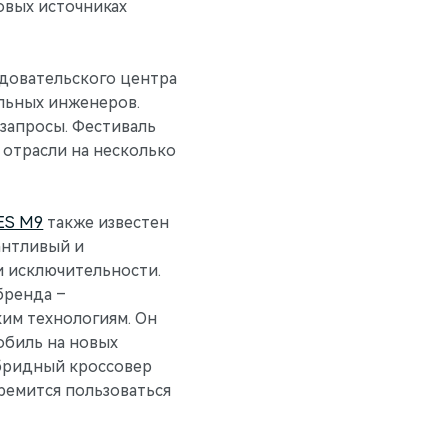
овых источниках
едовательского центра
льных инженеров.
запросы. Фестиваль
отрасли на несколько
ES М9
также известен
антливый и
и исключительности.
бренда –
им технологиям. Он
обиль на новых
ибридный кроссовер
тремится пользоваться