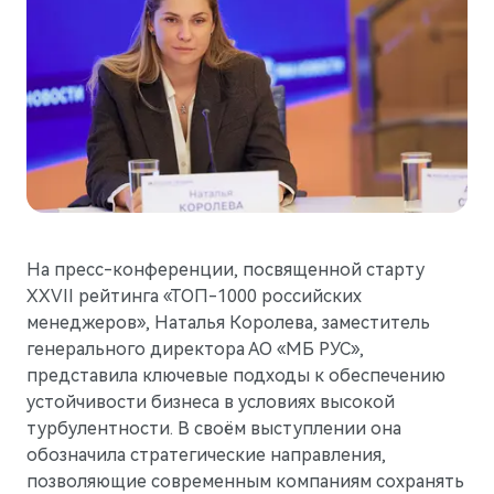
Гарантия
Новости компании
M5
Стильный спортивный кроссовер
Руководства по эксплуатации
СМИ о нас
от 5 800 000 ₽
Блогеры о нас
АКСЕССУАРЫ
Коллекция
ПАРТНЕРЫ
Технические аксессуары
МТС
Колеса в сборе
PlayAuto
Телематические системы
На пресс-конференции, посвященной старту
XXVII рейтинга «ТОП-1000 российских
Системы зарядки
менеджеров», Наталья Королева, заместитель
генерального директора АО «МБ РУС»,
представила ключевые подходы к обеспечению
устойчивости бизнеса в условиях высокой
турбулентности. В своём выступлении она
M7
Представительский кроссовер
обозначила стратегические направления,
от 6 090 000 ₽
позволяющие современным компаниям сохранять