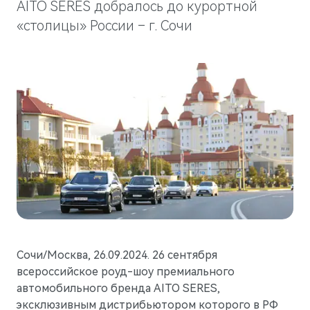
Гарантия
Новости компании
AITO SERES добралось до курортной
M5
«столицы» России – г. Сочи
Стильный спортивный кроссовер
Руководства по эксплуатации
СМИ о нас
от 5 800 000 ₽
Блогеры о нас
АКСЕССУАРЫ
Коллекция
ПАРТНЕРЫ
Технические аксессуары
МТС
Колеса в сборе
PlayAuto
Телематические системы
Системы зарядки
Сочи/Москва, 26.09.2024. 26 сентября
M7
всероссийское роуд-шоу премиального
Представительский кроссовер
автомобильного бренда AITO SERES,
от 6 090 000 ₽
эксклюзивным дистрибьютором которого в РФ