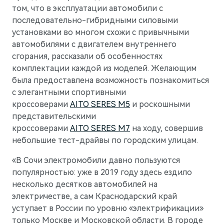
том, что в эксплуатации автомобили с
последовательно-гибридными силовыми
установками во многом схожи с привычными
автомобилями с двигателем внутреннего
сгорания, рассказали об особенностях
комплектации каждой из моделей. Желающим
была предоставлена возможность познакомиться
с элегантными спортивными
M9
Флагманский интеллектуальный кроссовер
кроссоверами
AITO SERES M5
и роскошными
Скоро в продаже
представительскими
кроссоверами
AITO SERES M7
на ходу, совершив
небольшие тест-драйвы по городским улицам.
«В Сочи электромобили давно пользуются
популярностью: уже в 2019 году здесь ездило
несколько десятков автомобилей на
электричестве, а сам Краснодарский край
уступает в России по уровню «электрификации»
только Москве и Московской области. В городе