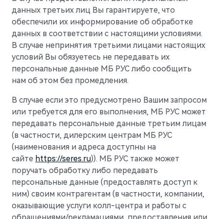
данных третьих лиц Вы гарантируете, что
обеспечили их информирование об обработке
AITO
данных в соответствии с настоящими условиями.
В случае непринятия третьими лицами настоящих
условий Вы обязуетесь не передавать их
персональные данные МБ РУС либо сообщить
нам об этом без промедления.
В случае если это предусмотрено Вашим запросом
или требуется для его выполнения, МБ РУС может
передавать персональные данные третьим лицам
(в частности, дилерским центрам МБ РУС
(наименования и адреса доступны на
сайте
https://seres.ru
)). МБ РУС также может
поручать обработку либо передавать
персональные данные (предоставлять доступ к
M5
ним) своим контрагентам (в частности, компании,
Стильный спортивный кроссовер
оказывающие услуги колл-центра и работы с
обращениями/рекламациями, предоставления или