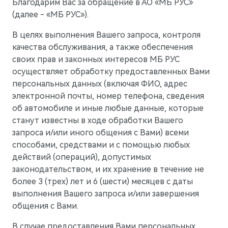
Благодарим Вас за обращение в АО «МБ РУС»
Гарантия
Новости компании
(далее - «МБ РУС»).
M5
Стильный спортивный кроссовер
Руководства по эксплуатации
СМИ о нас
от 5 800 000 ₽
В целях выполнения Вашего запроса, контроля
Блогеры о нас
качества обслуживания, а также обеспечения
АКСЕССУАРЫ
своих прав и законных интересов МБ РУС
Коллекция
ПАРТНЕРЫ
осуществляет обработку предоставленных Вами
персональных данных (включая ФИО, адрес
Технические аксессуары
МТС
электронной почты, номер телефона, сведения
Колеса в сборе
PlayAuto
об автомобиле и иные любые данные, которые
станут известны в ходе обработки Вашего
Телематические системы
запроса и/или иного общения с Вами) всеми
Системы зарядки
способами, средствами и с помощью любых
действий (операций), допустимых
законодательством, и их хранение в течение не
более 3 (трех) лет и 6 (шести) месяцев с даты
выполнения Вашего запроса и/или завершения
M7
Представительский кроссовер
общения с Вами.
от 6 090 000 ₽
В случае предоставления Вами персональных