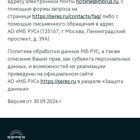
адресу электронной почты
hotline@mbrus.ru
, с
помощью формы запроса на
странице
https://seres.ru/contacts/faq/
либо с
помощью письменного обращения в адрес
АО «МБ РУС» (125167, г. Москва, Ленинградский
проспект, д. 39А).
Политика обработки данных МБ РУС, а также
описание Ваших прав, как субъекта персональных
M9
Флагманский интеллектуальный кроссовер
данных, и возможностей их реализации
Скоро в продаже
приведены на официальном сайте
АО «МБ РУС»
https://seres.ru
в разделе «Защита
данных».
Версия от 30.09.2024 г.