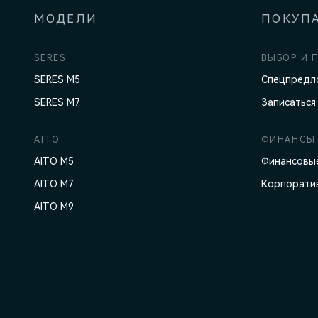
МОДЕЛИ
ПОКУП
SERES
ВЫБОР И 
SERES M5
Спецпредл
SERES M7
Записаться
AITO
ФИНАНСЫ 
AITO M5
Финансовые
AITO M7
Корпорати
AITO M9