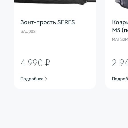
Зонт-трость SERES
Коври
M5 (п
SAU002
MATS2M
4 990 ₽
2 9
Подробнее
Подроб