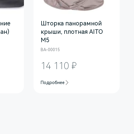
дние
Шторка панорамной
ан)
крыши, плотная AITO
M5
BA-00015
14 110 ₽
Подробнее