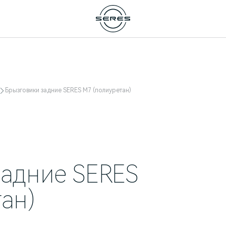
Брызговики задние SERES M7 (полиуретан)
задние SERES
ан)