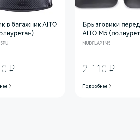
к в багажник AITO
Брызговики пере
олиуретан)
AITO M5 (полиурет
5PU
MUDFLAP1M5
40 ₽
2 110 ₽
нее
Подробнее