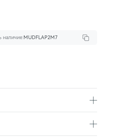
 наличие:
MUDFLAP2M7
Экстерьер
AITO/SERES M7
черный