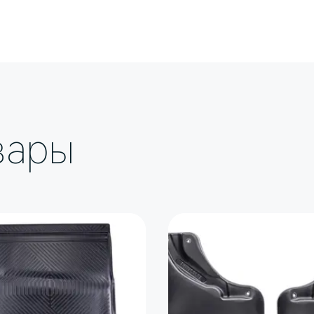
обеспечивают надежную защиту кузова
л сохраняет гибкость даже на 50-
епёж и инструкция по установке в
вары