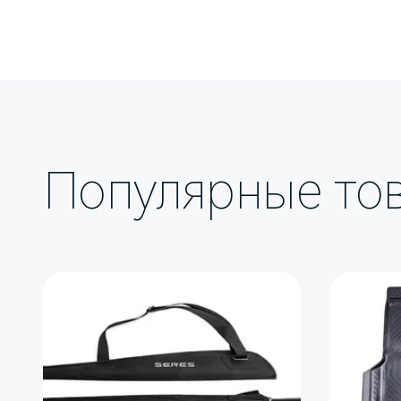
Брызгоивики задние для SERES M7 
от пескоструйного эффекта. Материа
градусном морозе. Оригинальный кр
комплекте.
Популярные то