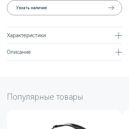
Узнать наличие
AITO
Характеристики
Размер
255/45 R20 105T XL
Описание
Зимнее колесо в сборе для автомобилей AITO
SERES M5. Диск черный пятиспицевый.
Шипованная шина: Ikon Autograph Ice 9 SUV.
Направление вращения колеса: левое
Популярные товары
M5
Стильный спортивный кроссовер